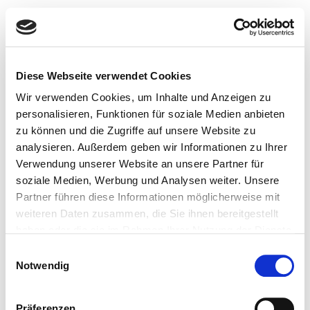
MKmoves
An- und Verkauf von KFZ, Reifen Servies Maintal
Diese Webseite verwendet Cookies
Impressum
Wir verwenden Cookies, um Inhalte und Anzeigen zu
personalisieren, Funktionen für soziale Medien anbieten
zu können und die Zugriffe auf unsere Website zu
An- und Verkauf von KFZ, Reifen Servies Maintal
analysieren. Außerdem geben wir Informationen zu Ihrer
All rights reserved
Verwendung unserer Website an unsere Partner für
soziale Medien, Werbung und Analysen weiter. Unsere
Partner führen diese Informationen möglicherweise mit
weiteren Daten zusammen, die Sie ihnen bereitgestellt
haben oder die sie im Rahmen Ihrer Nutzung der Dienste
gesammelt haben.
Einwilligungsauswahl
Notwendig
Präferenzen