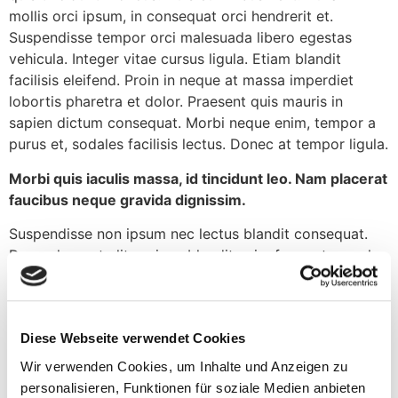
mollis orci ipsum, in consequat orci hendrerit et.
Suspendisse tempor orci malesuada libero egestas
vehicula. Integer vitae cursus ligula. Etiam blandit
facilisis eleifend. Proin in neque at massa imperdiet
lobortis pharetra et dolor. Praesent quis mauris in
sapien dictum consequat. Morbi neque enim, tempor a
purus et, sodales facilisis lectus. Donec at tempor ligula.
Morbi quis iaculis massa, id tincidunt leo. Nam placerat
faucibus neque gravida dignissim.
Suspendisse non ipsum nec lectus blandit consequat.
Donec laoreet elit orci, eu blandit enim fermentum vel.
Curabitur dignissim felis et cursus tristique. Mauris
iaculis rhoncus sapien quis porta. Duis erat ligula,
vestibulum a lorem bibendum, varius fringilla quam. Duis
Diese Webseite verwendet Cookies
dignissim ultrices sapien, et commodo nulla tincidunt
lobortis. Cras bibendum neque vel lacus vestibulum
Wir verwenden Cookies, um Inhalte und Anzeigen zu
accumsan. Proin finibus leo ac est vulputate ultrices
personalisieren, Funktionen für soziale Medien anbieten