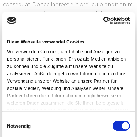
consequat. Donec laoreet elit orci, eu blandit enim
fermentum vel. Curabitur dignissim felis et cursus
tristique. Mauris iaculis rhoncus sapien quis porta.
Duis erat ligula, vestibulum a lorem bibendum,
varius fringilla quam. Duis dignissim ultrices
Diese Webseite verwendet Cookies
sapien, et commodo nulla tincidunt lobortis. Cras
Wir verwenden Cookies, um Inhalte und Anzeigen zu
bibendum neque vel lacus vestibulum accumsan.
personalisieren, Funktionen für soziale Medien anbieten
Proin finibus leo ac est vulputate ultrices iaculis
zu können und die Zugriffe auf unsere Website zu
nec nulla. Ut tempus metus quis metus feugiat
analysieren. Außerdem geben wir Informationen zu Ihrer
Verwendung unserer Website an unsere Partner für
accumsan. Cras et sollicitudin turpis, et blandit
soziale Medien, Werbung und Analysen weiter. Unsere
libero.
Partner führen diese Informationen möglicherweise mit
Ut vitae eros nibh. Sed nec eros dapibus, pharetra
weiteren Daten zusammen, die Sie ihnen bereitgestellt
haben oder die sie im Rahmen Ihrer Nutzung der Dienste
dui vitae, blandit erat. Nam vitae consequat ex. Sed
gesammelt haben.
Einwilligungsauswahl
sed metus egestas, luctus magna a, lobortis libero.
Notwendig
In nec ex quis massa semper consectetur id sit